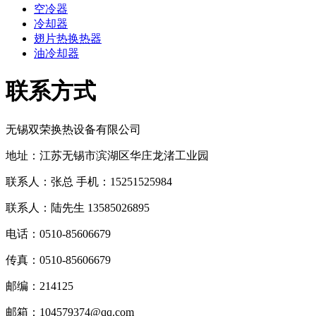
空冷器
冷却器
翅片热换热器
油冷却器
联系方式
无锡双荣换热设备有限公司
地址：江苏无锡市滨湖区华庄
龙渚
工业园
联系人：张总 手机：
15251525984
联系人：
陆先生 13585026895
电话：0510-
85606679
传真：0510-
85606679
邮编：214125
邮箱：
104579374@qq.com