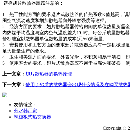
选择翅片散热器应该注意的：
1．热工性能方面的要求翅片式散热器的传热系数K值越高，
围空气流动速度和增加散热器向外辐射强度等途径。
2．经济方面的要求，翅片散热器器传给房间的单位热量所需
内热媒平均温度与室内空气温度差为1℃时。每公斤质量散热
价标准宜以散热器单位散热量的成本(元/w)来衡量。
3．安装使用和工艺方面的要求翅片散热器应具有一定机械强
足大批量生产的要求。
4．卫生和美观方面的要求，外表光滑，不积灰和易于清扫，
5．使用寿命的要求，翅片式散热器应不易于被腐蚀和破损，
上一文章：
翅片散热器的换热原理
下一文章：
使用了劣质的散热器会出现什么情况及在购买散热
友情链接：
分水器厂家
螺旋板式热交换器
Copyright ◎ 