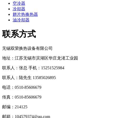
空冷器
冷却器
翅片热换热器
油冷却器
联系方式
无锡双荣换热设备有限公司
地址：江苏无锡市滨湖区华庄
龙渚
工业园
联系人：张总 手机：
15251525984
联系人：
陆先生 13585026895
电话：0510-
85606679
传真：0510-
85606679
邮编：214125
邮箱：
104579374@qq.com